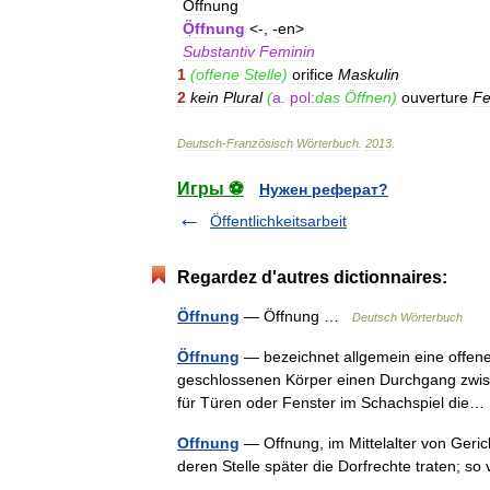
Öffnung
Ö
ffnung
<-, -
en
>
Substantiv
Feminin
1
(
offene
Stelle
)
orifice
Maskulin
2
kein
Plural
(
a
.
pol:
das
Öffnen
)
ouverture
Fe
Deutsch
-
Französisch
Wörterbuch
.
2013
.
Игры ⚽
Нужен реферат?
Öffentlichkeitsarbeit
Regardez d'autres dictionnaires:
Öffnung
— Öffnung …
Deutsch Wörterbuch
Öffnung
— bezeichnet allgemein eine offene
geschlossenen Körper einen Durchgang zwis
für Türen oder Fenster im Schachspiel di
Offnung
— Offnung, im Mittelalter von Geri
deren Stelle später die Dorfrechte traten; 