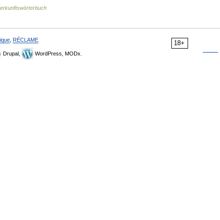
erkunftswörterbuch
ique
,
RÉCLAME
18+
Drupal,
WordPress, MODx.