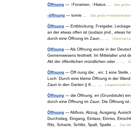
Öffnung
— ↑Foramen, ↑Hiatus …
Das große 
-öffnung
— tomie …
Das große Fremdwörterbuc
Öffnung
— Entblockung; Freigabe; Leckage; Le
an der etwas offen ist (sodass jmd., etwas h
durch eine Öffnung im Zaun… …
Universal-Le
Offnung
— Als Offnung wurde in der Deutsch
Gemeinwesens festhielt. Im Mittelalter und d
Akt der öffentlichen mündlichen oder… …
D
Öffnung
— Ọ̈ff·nung die; , en; 1 eine Stelle,
Loch: Durch eine kleine Öffnung in der Wand f
Zaun in den Garten || K:… …
Langenscheidt Gr
Öffnung
— die Öffnung, en (Grundstufe) eine 
durch eine Öffnung im Zaun. Die Öffnung ist
Öffnung
— Abfluss, Abzug, Ausgang, Ausschni
Durchstieg, Eingang, Einlass, Einriss, Einschl
Ritz, Scharte, Schlitz, Spalt, Spalte …
Das Wö