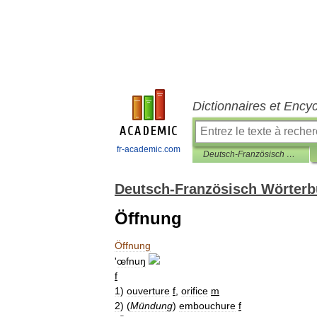
Dictionnaires et Ency
fr-academic.com
Deutsch-Französisch Wörterbuch
Deutsch-Französisch Wörter
Öffnung
Öffnung
'
œfnuŋ
f
1
)
ouverture
f
,
orifice
m
2
)
(
Mündung
)
embouchure
f