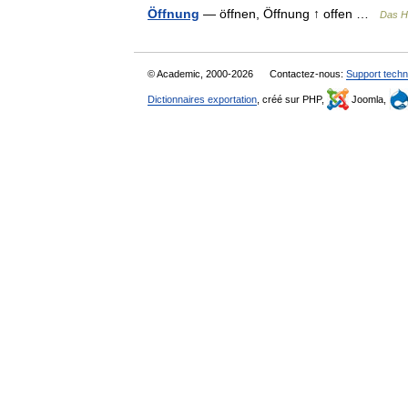
Öffnung
— öffnen, Öffnung ↑ offen …
Das H
© Academic, 2000-2026
Contactez-nous:
Support techn
Dictionnaires exportation
, créé sur PHP,
Joomla,