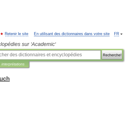
Retenir le site
En utilisant des dictionnaires dans votre site
FR
clopédies sur 'Academic'
Recherche!
interprétations
buch