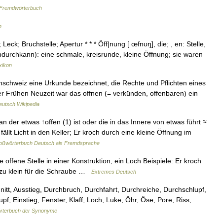
Fremdwörterbuch
h
ck; Bruchstelle; Apertur * * * Öff|nung [ œfnʊŋ], die; , en: Stelle,
indurchkann): eine schmale, kreisrunde, kleine Öffnung; sie waren
xikon
schweiz eine Urkunde bezeichnet, die Rechte und Pflichten eines
er Frühen Neuzeit war das offnen (= verkünden, offenbaren) ein
eutsch Wikipedia
 an der etwas ↑offen (1) ist oder die in das Innere von etwas führt ≈
ällt Licht in den Keller; Er kroch durch eine kleine Öffnung im
oßwörterbuch Deutsch als Fremdsprache
offene Stelle in einer Konstruktion, ein Loch Beispiele: Er kroch
 zu klein für die Schraube …
Extremes Deutsch
tt, Ausstieg, Durchbruch, Durchfahrt, Durchreiche, Durchschlupf,
upf, Einstieg, Fenster, Klaff, Loch, Luke, Öhr, Öse, Pore, Riss,
rterbuch der Synonyme